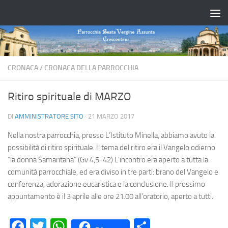
Salta al contenuto
CRONACA
/
CRONACA DELLA PARROCCHIA
Ritiro spirituale di MARZO
DI
AMMINISTRATORE SITO
·
21 MARZO 2017
Nella nostra parrocchia, presso L’Istituto Minella, abbiamo avuto la
possibilità di ritiro spirituale. Il tema del ritiro era il Vangelo odierno
“la donna Samaritana” (Gv 4,5-42) L’incontro era aperto a tutta la
comunità parrocchiale, ed era diviso in tre parti: brano del Vangelo e
conferenza, adorazione eucaristica e la conclusione. Il prossimo
appuntamento è il 3 aprile alle ore 21.00 all’oratorio, aperto a tutti.
Facebook
Twitter
WhatsApp
Condividi