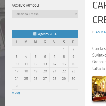
CA
ARCHIVIO ARTICOLI
Archivio
CR
Articoli
DI
AMMIN
Agosto 2026
L
M
M
G
V
S
D
Con la 
1
2
Swiatko
3
4
5
6
7
8
9
Greppi 
10
11
12
13
14
15
16
tutta l
17
18
19
20
21
22
23
24
25
26
27
28
29
30
31
« Lug