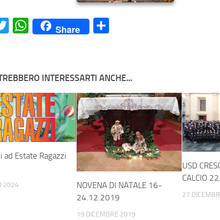
acebook
Twitter
WhatsApp
Condividi
Share
TREBBERO INTERESSARTI ANCHE...
ni ad Estate Ragazzi
USD CRES
CALCIO 22
NOVENA DI NATALE 16-
O 2024
27 DICEMBR
24.12.2019
19 DICEMBRE 2019