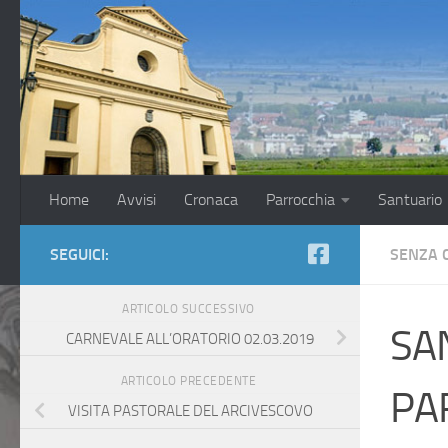
Salta al contenuto
Home
Avvisi
Cronaca
Parrocchia
Santuario
SEGUICI:
SENZA 
ARTICOLO SUCCESSIVO
SA
CARNEVALE ALL’ORATORIO 02.03.2019
ARTICOLO PRECEDENTE
PA
VISITA PASTORALE DEL ARCIVESCOVO