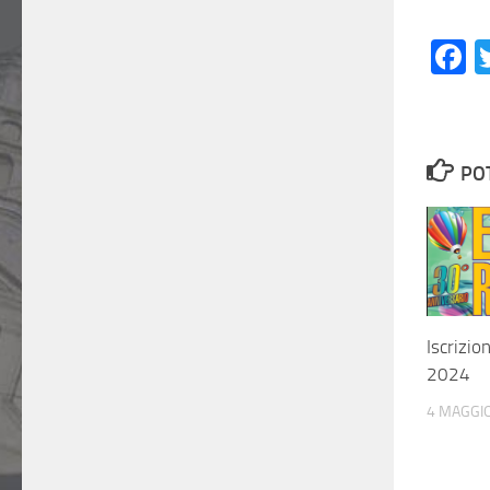
F
PO
Iscrizio
2024
4 MAGGI