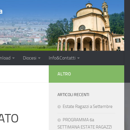
nload
Diocesi
Info&Contatti
ALTRO
ARTICOLI RECENTI
Estate Ragazzi a Settembre
TATO
PROGRAMMA 6a
SETTIMANA ESTATE RAGAZZI