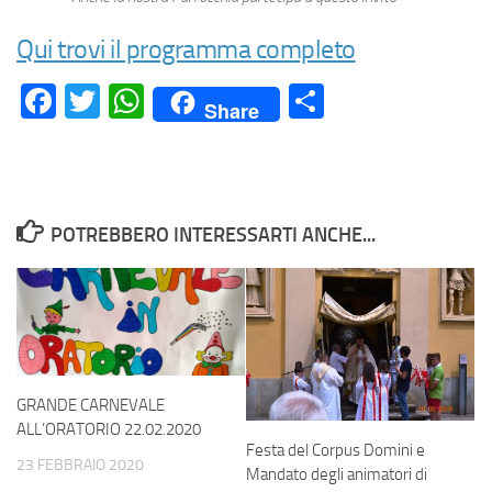
Qui trovi il programma completo
Facebook
Twitter
WhatsApp
Condividi
Share
POTREBBERO INTERESSARTI ANCHE...
GRANDE CARNEVALE
ALL’ORATORIO 22.02.2020
Festa del Corpus Domini e
23 FEBBRAIO 2020
Mandato degli animatori di