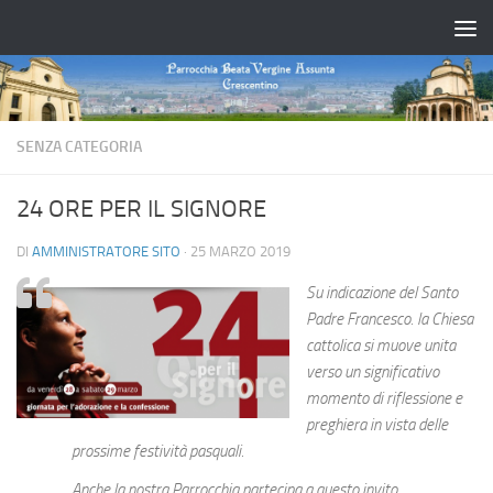
Salta al contenuto
SENZA CATEGORIA
24 ORE PER IL SIGNORE
DI
AMMINISTRATORE SITO
·
25 MARZO 2019
Su indicazione del Santo
Padre Francesco. la Chiesa
cattolica si muove unita
verso un significativo
momento di riflessione e
preghiera in vista delle
prossime festività pasquali.
Anche la nostra Parrocchia partecipa a questo invito