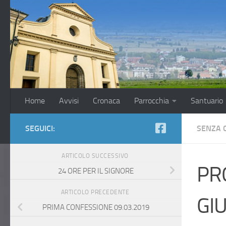
Salta al contenuto
Home
Avvisi
Cronaca
Parrocchia
Santuario
SEGUICI:
SENZA 
ARTICOLO SUCCESSIVO
PR
24 ORE PER IL SIGNORE
ARTICOLO PRECEDENTE
GI
PRIMA CONFESSIONE 09.03.2019