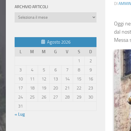
DI
AMMIN
ARCHIVIO ARTICOLI
Archivio
Articoli
Oggi ne
dal nos
Messa si
Agosto 2026
L
M
M
G
V
S
D
1
2
3
4
5
6
7
8
9
10
11
12
13
14
15
16
17
18
19
20
21
22
23
24
25
26
27
28
29
30
31
« Lug