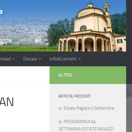
nload
Diocesi
Info&Contatti
ALTRO
ARTICOLI RECENTI
SAN
Estate Ragazzi a Settembre
PROGRAMMA 6a
SETTIMANA ESTATE RAGAZZI