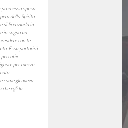
do promessa sposa
pera dello Spirito
 di licenziarla in
ve in sogno un
 prendere con te
anto. Essa partorirà
i peccati».
Signore per mezzo
amato
ce come gli aveva
 che egli la