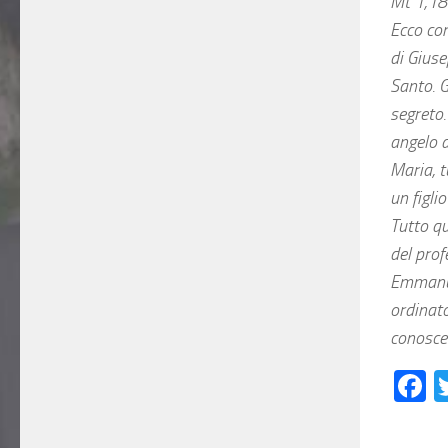
Mt 1,1
Ecco co
di Giuse
Santo. G
segreto.
angelo d
Maria, t
un figli
Tutto q
del prof
Emmanuel
ordinato
conosces
F