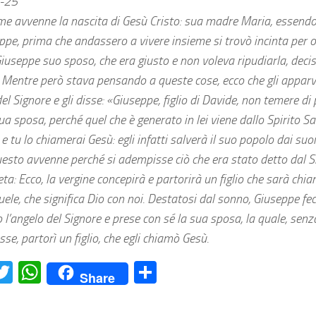
8-25
me avvenne la nascita di Gesù Cristo: sua madre Maria, essen
ppe, prima che andassero a vivere insieme si trovò incinta per o
iuseppe suo sposo, che era giusto e non voleva ripudiarla, decise
 Mentre però stava pensando a queste cose, ecco che gli appar
el Signore e gli disse: «Giuseppe, figlio di Davide, non temere di
ua sposa, perché quel che è generato in lei viene dallo Spirito S
o e tu lo chiamerai Gesù: egli infatti salverà il suo popolo dai suo
uesto avvenne perché si adempisse ciò che era stato detto dal 
eta: Ecco, la vergine concepirà e partorirà un figlio che sarà chi
e, che significa Dio con noi. Destatosi dal sonno, Giuseppe fe
 l’angelo del Signore e prese con sé la sua sposa, la quale, senza
se, partorì un figlio, che egli chiamò Gesù.
acebook
Twitter
WhatsApp
Condividi
Share