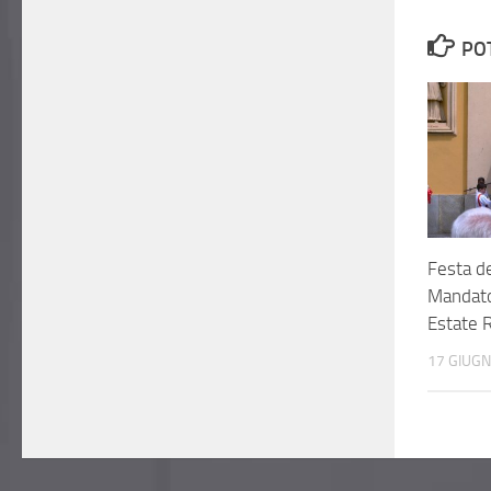
PO
Festa d
Mandato
Estate 
17 GIUG