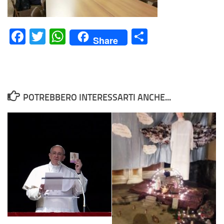
Facebook
Twitter
WhatsApp
Condividi
Share
POTREBBERO INTERESSARTI ANCHE...