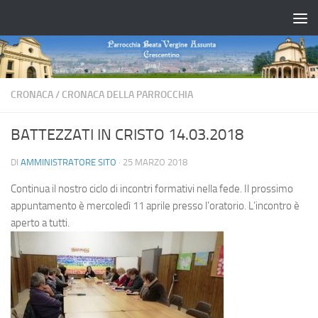
Salta al contenuto
CRONACA
/
CRONACA DELLA PARROCCHIA
BATTEZZATI IN CRISTO 14.03.2018
DI
AMMINISTRATORE SITO
·
25 MARZO 2018
Continua il nostro ciclo di incontri formativi nella fede. Il prossimo
appuntamento è mercoledì 11 aprile presso l’oratorio. L’incontro è
aperto a tutti.