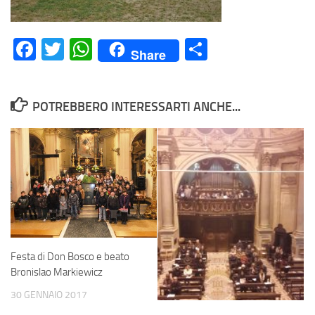
Facebook
Twitter
WhatsApp
Condividi
Share
POTREBBERO INTERESSARTI ANCHE...
Festa di Don Bosco e beato
Bronislao Markiewicz
30 GENNAIO 2017