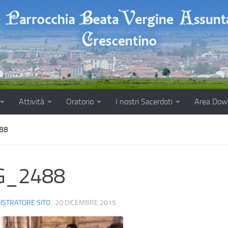
Attività
Oratorio
I nostri Sacerdoti
Area Dow
88
G_2488
ISTRATORE SITO
·
20 DICEMBRE 2015