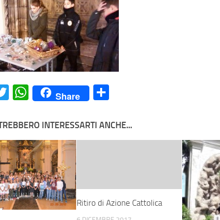
acebook
Twitter
WhatsApp
Condividi
Share
TREBBERO INTERESSARTI ANCHE...
Ritiro di Azione Cattolica
6 DICEMBRE 2017