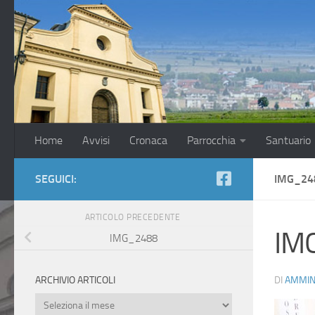
Salta al contenuto
Home
Avvisi
Cronaca
Parrocchia
Santuario
SEGUICI:
IMG_24
ARTICOLO PRECEDENTE
IM
IMG_2488
DI
AMMIN
ARCHIVIO ARTICOLI
Archivio