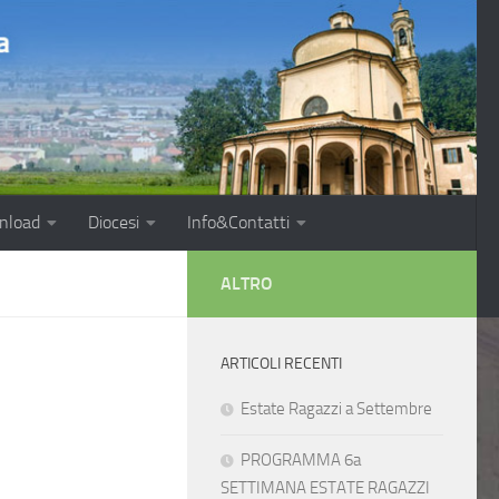
nload
Diocesi
Info&Contatti
ALTRO
ARTICOLI RECENTI
Estate Ragazzi a Settembre
PROGRAMMA 6a
SETTIMANA ESTATE RAGAZZI