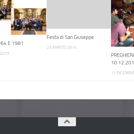
Festa di San Giuseppe
964 E 1981
23 MARZO 2014
 2019
PREGHIERA
10.12.20
11 DICEMBR