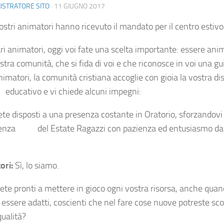
ISTRATORE SITO
·
11 GIUGNO 2017
nostri animatori hanno ricevuto il mandato per il centro estiv
ri animatori, oggi voi fate una scelta importante: essere anima
stra comunità, che si fida di voi e che riconosce in voi una g
matori, la comunità cristiana accoglie con gioia la vostra dis
o educativo e vi chiede alcuni impegni:
ete disposti a una presenza costante in Oratorio, sforzandovi 
ienza del Estate Ragazzi con pazienza ed entusiasmo dal 
ori:
Sì, lo siamo.
iete pronti a mettere in gioco ogni vostra risorsa, anche quan
ere adatti, coscienti che nel fare cose nuove potreste scop
ualità?