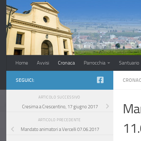
Salta al contenuto
Home
Avvisi
Cronaca
Parrocchia
Santuario
SEGUICI:
CRONA
ARTICOLO SUCCESSIVO
Man
Cresima a Crescentino, 17 giugno 2017
ARTICOLO PRECEDENTE
11
Mandato animatori a Vercelli 07.06.2017