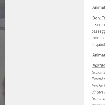
Animat
Don:
Ta
sempre,
passeggi
mondo. 
in ques
Animat
PREGHI
Grazie S
Perché m
Perché t
vincere 
Grazie p