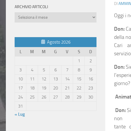
DI
AMMIN
ARCHIVIO ARTICOLI
Oggi i 
Archivio
Articoli
Don:
Ca
della no
Agosto 2026
Cari ani
L
M
M
G
V
S
D
servizi
1
2
Don:
Si
3
4
5
6
7
8
9
l’esper
10
11
12
13
14
15
16
giorno?
17
18
19
20
21
22
23
Animat
24
25
26
27
28
29
30
31
Don:
S
« Lug
non ess
tante q