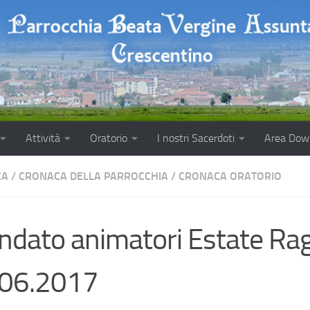
Attività
Oratorio
I nostri Sacerdoti
Area Dow
CA
/
CRONACA DELLA PARROCCHIA
/
CRONACA ORATORIO
dato animatori Estate Rag
.06.2017