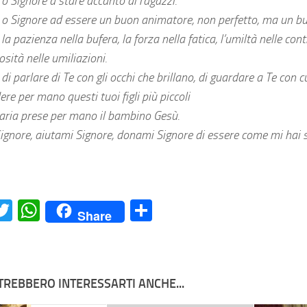
o Signore a stare accanto ai ragazzi.
 o Signore ad essere un buon animatore, non perfetto, ma un b
a pazienza nella bufera, la forza nella fatica, l’umiltà nelle cont
osità nelle umiliazioni.
i parlare di Te con gli occhi che brillano, di guardare a Te con c
ere per mano questi tuoi figli più piccoli
ria prese per mano il bambino Gesù.
ignore, aiutami Signore, donami Signore di essere come mi hai 
acebook
Twitter
WhatsApp
Condividi
Share
TREBBERO INTERESSARTI ANCHE...