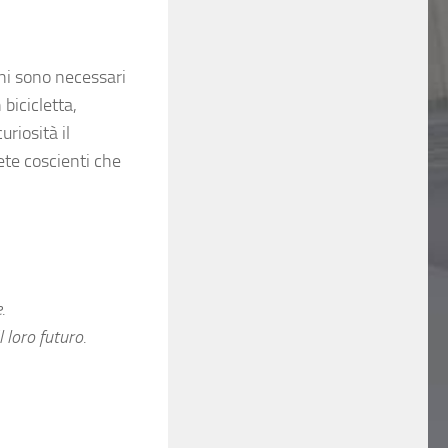
ni sono necessari
 bicicletta,
n curiosità il
ete coscienti che
.
 loro futuro.