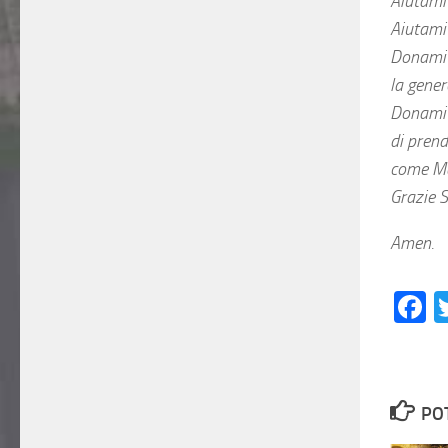
Aiutami 
Aiutami
Donami l
la gener
Donami d
di prend
come Ma
Grazie S
Amen.
F
PO