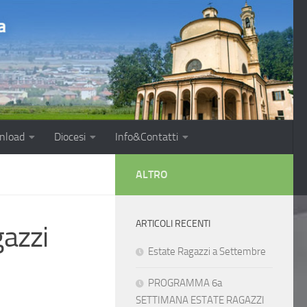
nload
Diocesi
Info&Contatti
ALTRO
ARTICOLI RECENTI
azzi
Estate Ragazzi a Settembre
PROGRAMMA 6a
SETTIMANA ESTATE RAGAZZI