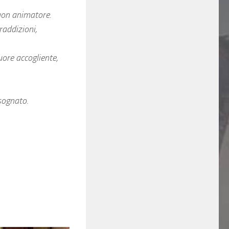
uon animatore.
raddizioni,
uore accogliente,
sognato.