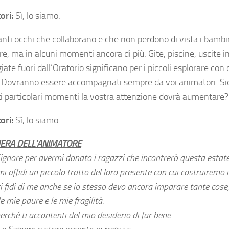
ori:
Sì, lo siamo.
nti occhi che collaborano e che non perdono di vista i bambi
 ma in alcuni momenti ancora di più. Gite, piscine, uscite in
ate fuori dall’Oratorio significano per i piccoli esplorare co
Dovranno essere accompagnati sempre da voi animatori. Si
ti particolari momenti la vostra attenzione dovrà aumentare?
ori:
Sì, lo siamo.
ERA DELL’ANIMATORE
ignore per avermi donato i ragazzi che incontrerò questa estate
i affidi un piccolo tratto del loro presente con cui costruiremo il
i fidi di me anche se io stesso devo ancora imparare tante cose,
le mie paure e le mie fragilità.
erché ti accontenti del mio desiderio di far bene.