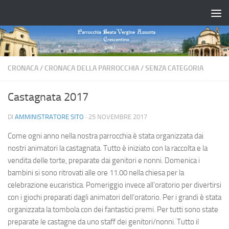
Salta al contenuto
CRONACA
/
CRONACA DELLA PARROCCHIA
/
SENZA CATEGORIA
Castagnata 2017
DI
AMMINISTRATORE SITO
·
25 NOVEMBRE 2017
Come ogni anno nella nostra parrocchia è stata organizzata dai
nostri animatori la castagnata. Tutto è iniziato con la raccolta e la
vendita delle torte, preparate dai genitori e nonni. Domenica i
bambini si sono ritrovati alle ore 11.00 nella chiesa per la
celebrazione eucaristica. Pomeriggio invece all’oratorio per divertirsi
con i giochi preparati dagli animatori dell’oratorio. Per i grandi è stata
organizzata la tombola con dei fantastici premi. Per tutti sono state
preparate le castagne da uno staff dei genitori/nonni. Tutto il