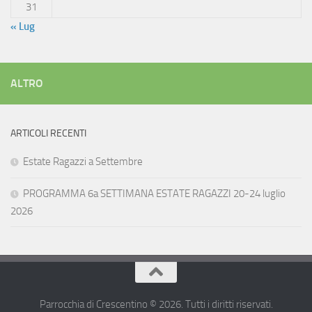
31
« Lug
ALTRO
ARTICOLI RECENTI
Estate Ragazzi a Settembre
PROGRAMMA 6a SETTIMANA ESTATE RAGAZZI 20-24 luglio
2026
Parrocchia di Crescentino © 2026. Tutti i diritti riservati.