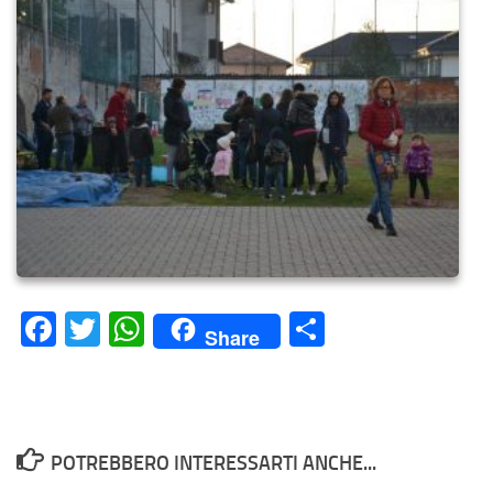
Facebook
Twitter
WhatsApp
Condividi
Share
POTREBBERO INTERESSARTI ANCHE...