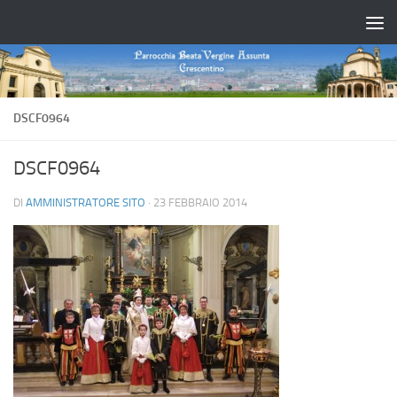
Salta al contenuto
DSCF0964
DSCF0964
DI
AMMINISTRATORE SITO
·
23 FEBBRAIO 2014