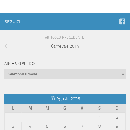
SEGUICI:
ARTICOLO PRECEDENTE
Carnevale 2014
ARCHIVIO ARTICOLI
Archivio
Articoli
Agosto 2026
L
M
M
G
V
S
D
1
2
3
4
5
6
7
8
9