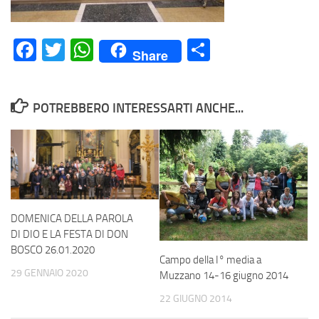
Facebook
Twitter
WhatsApp
Condividi
Share
POTREBBERO INTERESSARTI ANCHE...
DOMENICA DELLA PAROLA
DI DIO E LA FESTA DI DON
BOSCO 26.01.2020
Campo della I° media a
29 GENNAIO 2020
Muzzano 14-16 giugno 2014
22 GIUGNO 2014